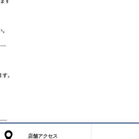
ます
い。
----
ます。
----
店舗アクセス