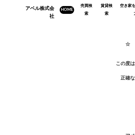
売買検
賃貸検
空き家
アベル株式会
HOME
索
索
社
☆ 
この度は
正確な