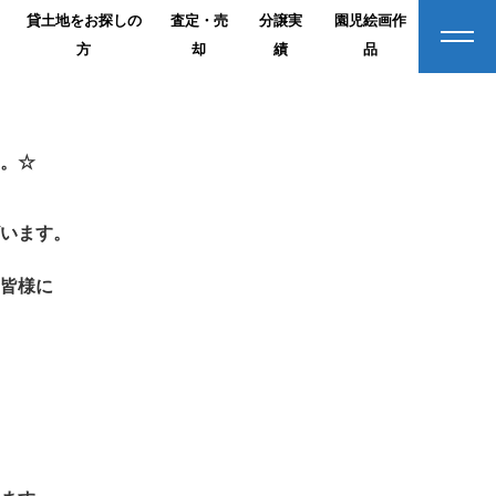
貸土地をお探しの
査定・売
分譲実
園児絵画作
方
却
績
品
。☆
います。
皆様に