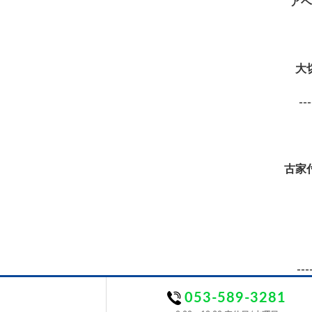
アベ
大
---
古家
---
053-589-3281