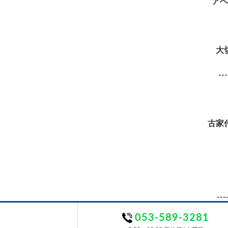
アベ
大
---
古家
---
053-589-3281