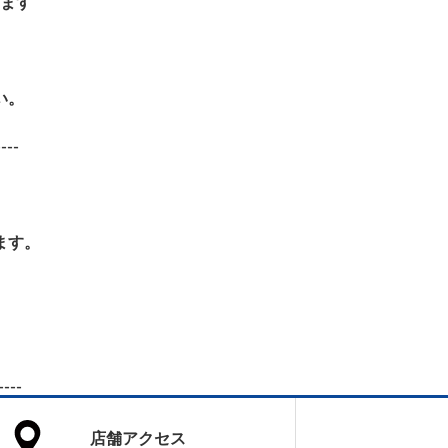
ます
い。
----
ます。
----
店舗アクセス