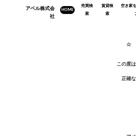
売買検
賃貸検
空き家
アベル株式会
HOME
索
索
社
☆ 
この度は
正確な