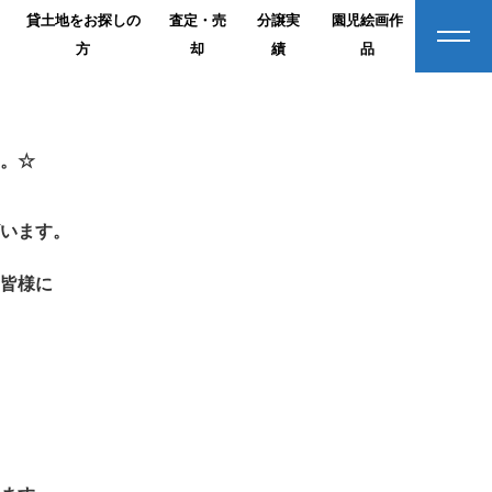
貸土地をお探しの
査定・売
分譲実
園児絵画作
方
却
績
品
。☆
います。
皆様に