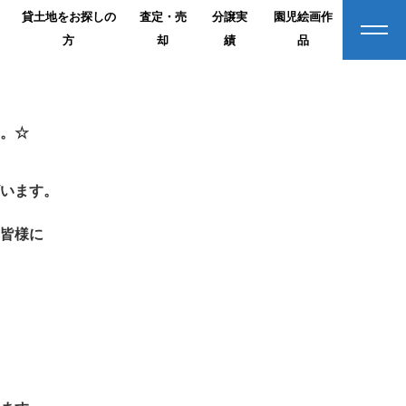
貸土地をお探しの
査定・売
分譲実
園児絵画作
方
却
績
品
。☆
います。
皆様に