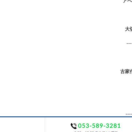
アベ
大
---
古家
---
053-589-3281