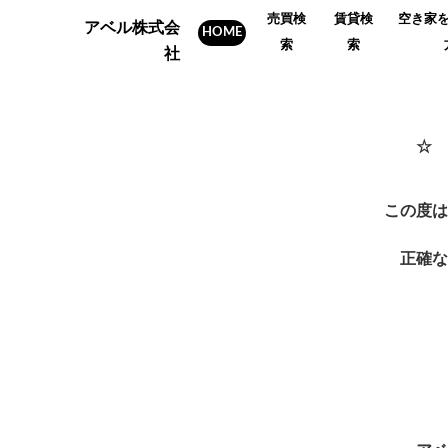
売買検
賃貸検
空き家
アベル株式会
HOME
索
索
社
☆ 
この度は
正確な