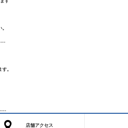
ます
い。
----
ます。
----
店舗アクセス