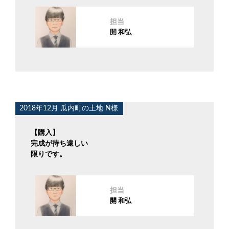
担当
開 和弘
2018年12月 瓜内町の土地 N様
【購入】
完成が待ち遠しい
限りです。
担当
開 和弘