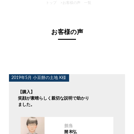
トップ
>
お客様の声 一覧
お客様の声
2019年5月 小豆餅の土地 K様
【購入】
笑顔が素晴らしく親切な説明で助かり
ました。
担当
開 和弘